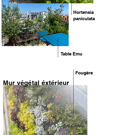
Hortensia
paniculata
Table Emu
Fougère
Mur végétal éxtérieur