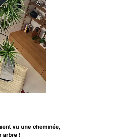
aient vu une cheminée,
 arbre !