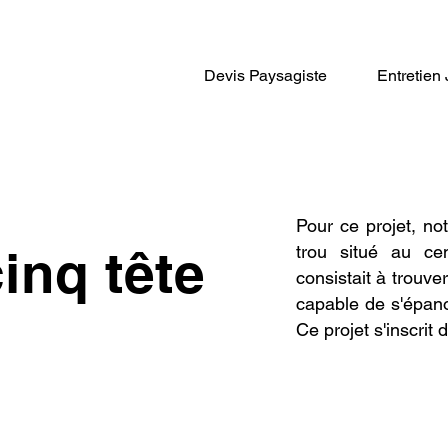
Devis Paysagiste
Entretien 
Plante design
Dracaena mag
Pour ce projet, not
inq tête
trou situé au ce
consistait à trouv
capable de s'épanou
Ce projet s'inscrit