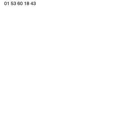
01 53 60 18 43
Contact
jardinier-paysagite Paris
Jardinier-
Paysagiste
Jardinerie & Showroom
Du Mardi au Samedi 11H00 - 19H00
10 Quai de la mégisserie 75001
01 53 60 18 43